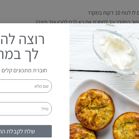
רוצה להע
לך במת
חוברת מתכונים קלים י
שלח לקבלת הח