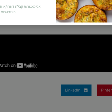
אני מאשר/ת קבלת דיוור ו/או ח
האלקטרוני
LinkedIn
Pinte