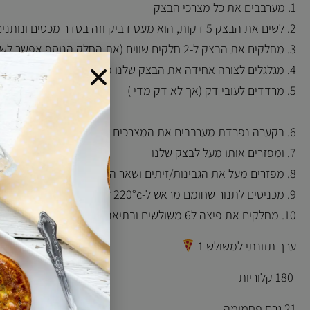
1. מערבבים את כל מצרכי הבצק
2. לשים את הבצק 5 דקות, הוא מעט דביק וזה בסדר מכסים ונותנים לו לנוח 10 דקות במקרר
3. מחלקים את הבצק ל-2 חלקים שווים (את החלק הנוסף אפשר לשמור במקרר עד למחרת אם בא לכם להכין עוד פיצה)
4. מגלגלים לצורה אחידה את הבצק שלנו משמנים מעט ומניחים מעליו נייר אפייה (כדי שהרידוד יהיה קל יותר ולא ידבק לנו למרדד)
5. מרדדים לעובי דק (אך לא דק מדי )
6. בקערה נפרדת מערבבים את המצרכים לרוטב שהולך לכסות את הפיצה
7. ומפזרים אותו מעל לבצק שלנו
8. מפזרים מעל את הגבינות/זיתים ושאר התוספות שאתם אוהבים (פטריות/בצל/עגבניה וכד')
9. מכניסים לתנור שחומם מראש ל-220°c ל- 10-15 דקות
10. מחלקים את פיצה ל6 משולשים ובתיאבון!!
ערך תזונתי למשולש 1
180 קלוריות
21 גרם פחמימה