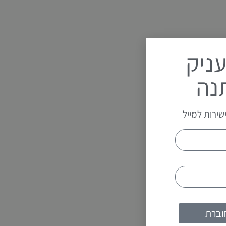
ניק
נה
שירות למייל
וברת