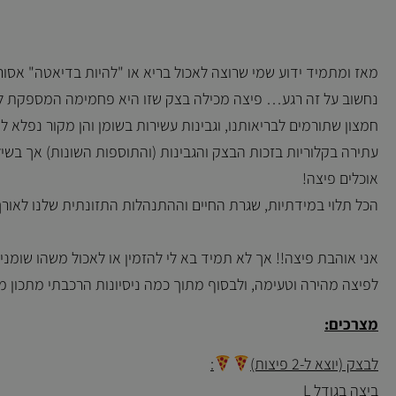
מאז ומתמיד ידוע שמי שרוצה לאכול בריא או "להיות בדיאטה" אסור 
נחשוב על זה רגע… פיצה מכילה בצק שזו היא פחמימה המספקת לגופנ
חמצון שתורמים לבריאותנו, וגבינות עשירות בשומן והן מקור נפלא לס
עתירה בקלוריות בזכות הבצק והגבינות (והתוספות השונות) אך בשי
אוכלים פיצה!
הכל תלוי במידתיות, שגרת החיים וההתנהלות התזונתית שלנו לאורך 
אני אוהבת פיצה!! אך לא תמיד בא לי להזמין או לאכול משהו שומני
לפיצה מהירה וטעימה, ולבסוף מתוך כמה ניסיונות הרכבתי מתכון 
מצרכים:
לבצק (יוצא ל-2 פיצות)
:
ביצה בגודל L